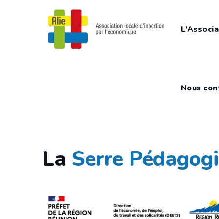
Skip
to
L’Associa
content
Nous con
La
Serre Pédagog