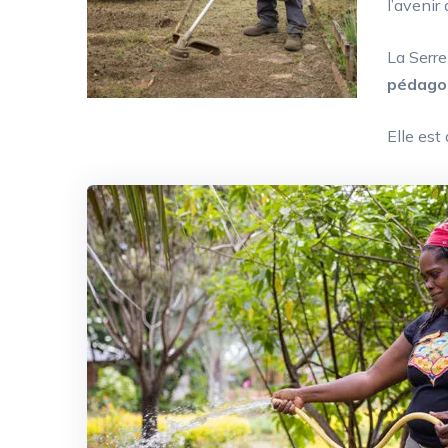
l’avenir
La Serre
pédago
Elle est