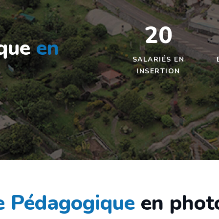
20
ique
en
SALARIÉS EN
INSERTION
re Pédagogique
en phot