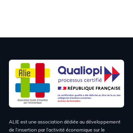
ALIE est une association dédiée au développement
de l’insertion par l’activité économique sur le