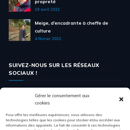
propreté
18 avril 2022
Meige, d’encadrante à cheffe de
culture
4 février 2022
SUIVEZ-NOUS SUR LES RÉSEAUX
SOCIAUX !
Gérer le consentement aux
cookies
Pour offrir les meilleures expériences, nous utilisons des
technologies telles que les cookies pour stocker et/ou accéder aux
informations des appareils. Le fait de consentir à ces technologies
Le Jardin de Cocagne de Saint-Bernard